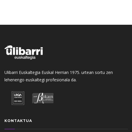
Ulibarri Euskaltegia Euskal Herrian 1975. urtean sortu zen
lehenengo euskaltegi profesionala da.
KONTAKTUA