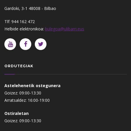
Gardoki, 3-1 48008 - Bilbao
Tlf: 944 162 472
Helbide elektronikoa:
bulegoa@ulibarri.eus
ORDUTEGIAK
Astelehenetik ostegunera
Goizez: 09:00-13:30
Arratsaldez: 16:00-19:00
Ostiraletan
Goizez: 09:00-13:30