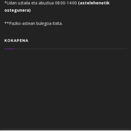
*Udan uztaila eta abuztua 08:00-14:00
(astelehenetik
ostegunera)
**Pazko-astean bulegoa itxita.
KOKAPENA