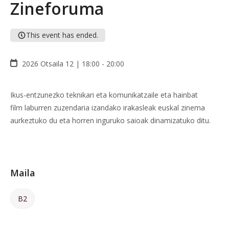
Zineforuma
This event has ended.
2026 Otsaila 12 | 18:00 - 20:00
Ikus-entzunezko teknikari eta komunikatzaile eta hainbat
film laburren zuzendaria izandako irakasleak euskal zinema
aurkeztuko du eta horren inguruko saioak dinamizatuko ditu.
Maila
B2