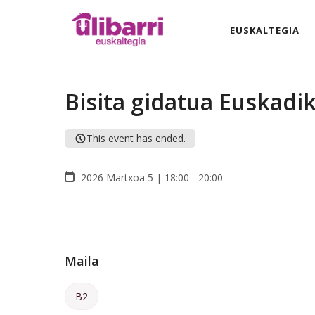
EUSKALTEGIA
Bisita gidatua Euskadi
This event has ended.
2026 Martxoa 5 | 18:00 - 20:00
Maila
B2