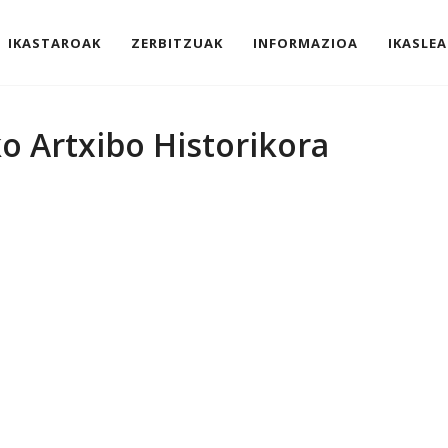
IKASTAROAK
ZERBITZUAK
INFORMAZIOA
IKASLEA
ko Artxibo Historikora