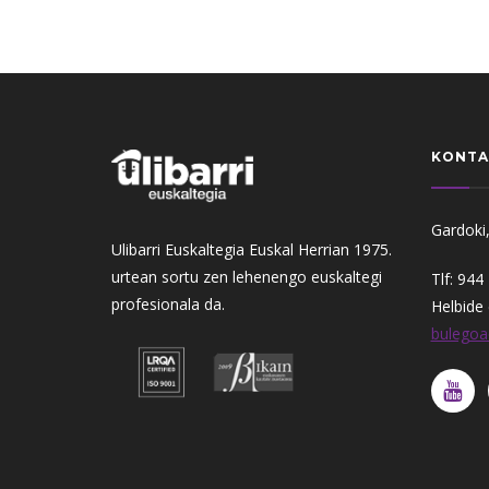
KONTA
Gardoki,
Ulibarri Euskaltegia Euskal Herrian 1975.
urtean sortu zen lehenengo euskaltegi
Tlf: 944
profesionala da.
Helbide 
bulegoa