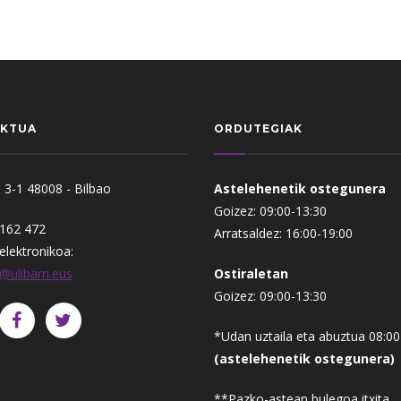
KTUA
ORDUTEGIAK
 3-1 48008 - Bilbao
Astelehenetik ostegunera
Goizez: 09:00-13:30
 162 472
Arratsaldez: 16:00-19:00
elektronikoa:
@ulibarri.eus
Ostiraletan
Goizez: 09:00-13:30
*Udan uztaila eta abuztua 08:00
(astelehenetik ostegunera)
**Pazko-astean bulegoa itxita.